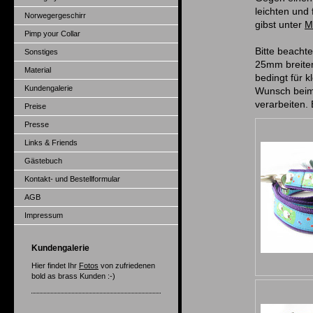
leichten und
Norwegergeschirr
gibst unter
M
Pimp your Collar
Bitte beacht
Sonstiges
25mm breitem
Material
bedingt für k
Kundengalerie
Wunsch beim
verarbeiten. 
Preise
Presse
Links & Friends
Gästebuch
Kontakt- und Bestellformular
AGB
Impressum
Kundengalerie
Hier findet Ihr
Fotos
von zufriedenen
bold as brass Kunden :-)