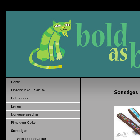
Home
Einzelstücke + Sale %
Sonstiges
Halsbänder
Leinen
Norwegergeschirr
Pimp your Collar
Sonstiges
Schlüsselanhänger