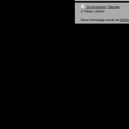
Druckversion
|
Sitemap
© Tobias Leißner
Diese Homepage wurde mit
IONOS